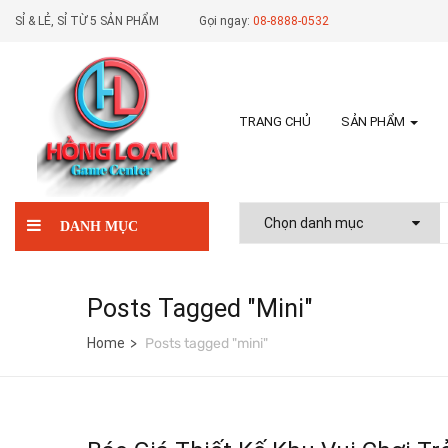
SỈ & LẺ, SỈ TỪ 5 SẢN PHẨM
Gọi ngay:
08-8888-0532
TRANG CHỦ
SẢN PHẨM
DANH MỤC
Posts Tagged "mini"
Home
Posts tagged "mini"