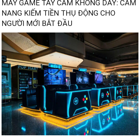
MÁY GAME TAY CẦM KHÔNG DÂY: CẨM
NANG KIẾM TIỀN THỤ ĐỘNG CHO
NGƯỜI MỚI BẮT ĐẦU