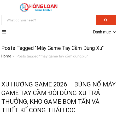
Danh mục
Posts Tagged "máy Game Tay Cầm Dùng Xu"
Home
Posts tagged "máy game tay cầm dùng xu"
XU HƯỚNG GAME 2026 – BÙNG NỔ MÁY
GAME TAY CẦM ĐÔI DÙNG XU TRẢ
THƯỞNG, KHO GAME BOM TẤN VÀ
THIẾT KẾ CÔNG THÁI HỌC