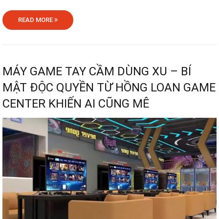
READ MORE
MÁY GAME TAY CẦM DÙNG XU – BÍ
MẬT ĐỘC QUYỀN TỪ HỒNG LOAN GAME
CENTER KHIẾN AI CŨNG MÊ