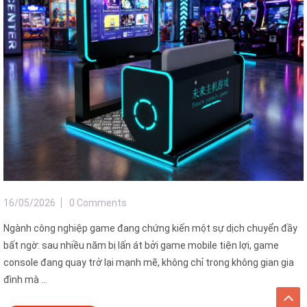
16/05/2026
0 Comments
Ngành công nghiệp game đang chứng kiến một sự dịch chuyển đầy
bất ngờ: sau nhiều năm bị lấn át bởi game mobile tiện lợi, game
console đang quay trở lại mạnh mẽ, không chỉ trong không gian gia
đình mà ...