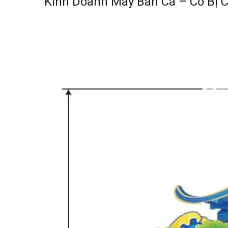
Kinh Doanh Máy Bắn Cá – Có Bị 