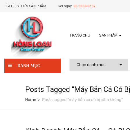
SỈ & LẺ, SỈ TỪ 5 SẢN PHẨM
Gọi ngay:
08-8888-0532
TRANG CHỦ
SẢN PHẨM
DANH MỤC
Posts Tagged "máy Bắn Cá Có B
Home
Posts tagged "máy bắn cá có bị cấm không"