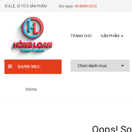
SỈ & LẺ, SỈ TỪ 5 SẢN PHẨM
Gọi ngay:
08-8888-0532
TRANG CHỦ
SẢN PHẨM
DANH MỤC
Home
Oops!
Sor