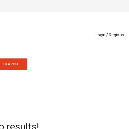
Login /
Register
SEARCH
o results!