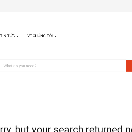
TIN TỨC
VỀ CHÚNG TÔI
ry, but your search returned n