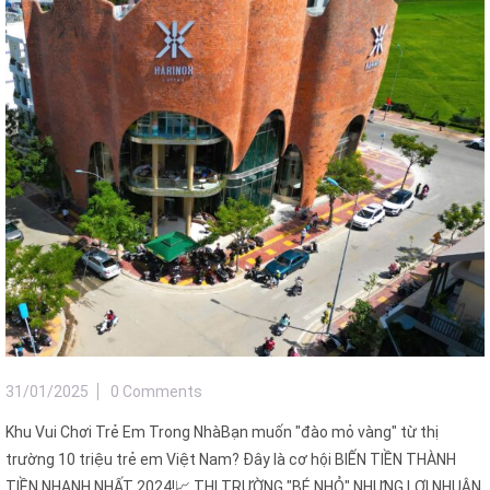
31/01/2025
0 Comments
Khu Vui Chơi Trẻ Em Trong NhàBạn muốn "đào mỏ vàng" từ thị
trường 10 triệu trẻ em Việt Nam? Đây là cơ hội BIẾN TIỀN THÀNH
TIỀN NHANH NHẤT 2024!📈 THỊ TRƯỜNG "BÉ NHỎ" NHƯNG LỢI NHUẬN