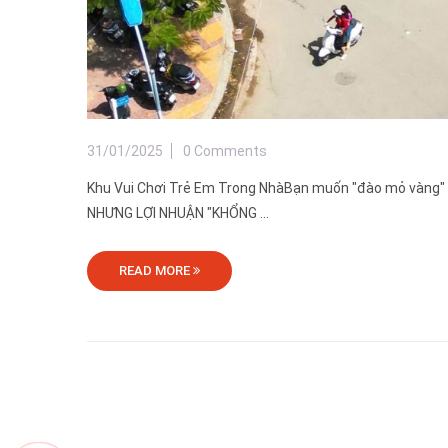
31/01/2025
0 Comments
Khu Vui Chơi Trẻ Em Trong NhàBạn muốn "đào mỏ vàng" 
NHƯNG LỢI NHUẬN "KHỔNG ...
READ MORE