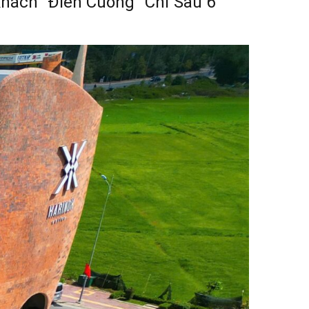
hách “Điên Cuồng” Chỉ Sau 6