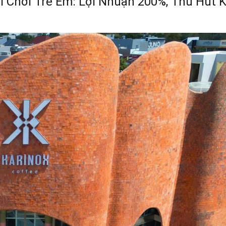
 Chơi Trẻ Em: Lợi Nhuận 200%, Thu Hút K