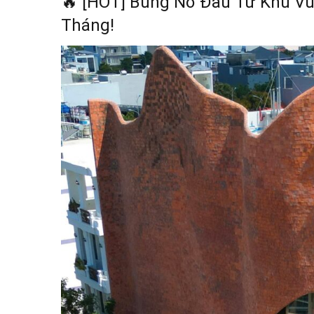
🔥 [HOT] Bùng Nổ Đầu Tư Khu Vui
Tháng!