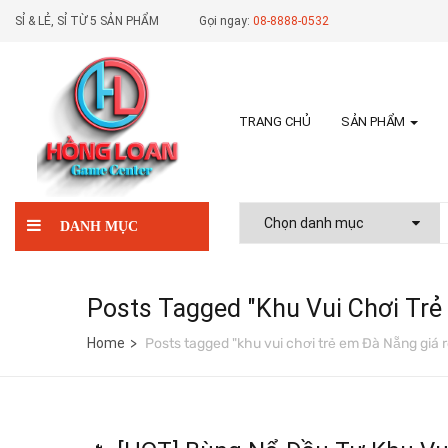
SỈ & LẺ, SỈ TỪ 5 SẢN PHẨM
Gọi ngay:
08-8888-0532
TRANG CHỦ
SẢN PHẨM
DANH MỤC
Posts Tagged "khu Vui Chơi Trẻ
Home
Posts tagged "khu vui chơi trẻ em Đà Nẵng giá r