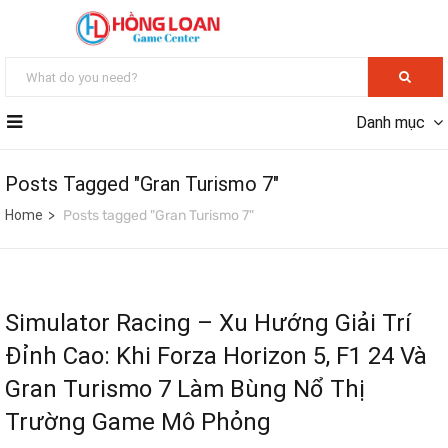
Danh mục
Posts Tagged "Gran Turismo 7"
Home
Posts tagged "Gran Turismo 7"
Simulator Racing – Xu Hướng Giải Trí
Đỉnh Cao: Khi Forza Horizon 5, F1 24 Và
Gran Turismo 7 Làm Bùng Nổ Thị
Trường Game Mô Phỏng