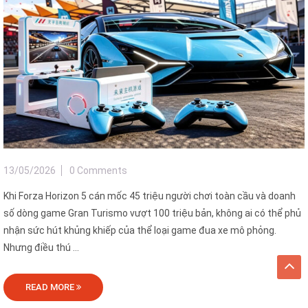
13/05/2026
0 Comments
Khi Forza Horizon 5 cán mốc 45 triệu người chơi toàn cầu và doanh
số dòng game Gran Turismo vượt 100 triệu bản, không ai có thể phủ
nhận sức hút khủng khiếp của thể loại game đua xe mô phỏng.
Nhưng điều thú ...
READ MORE