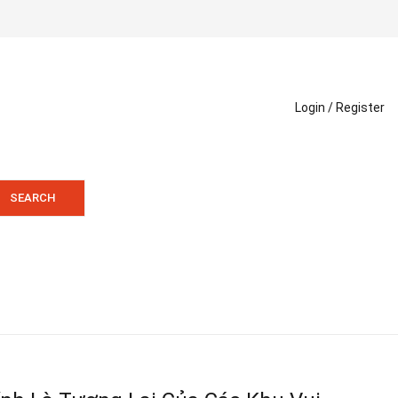
Login /
Register
SEARCH