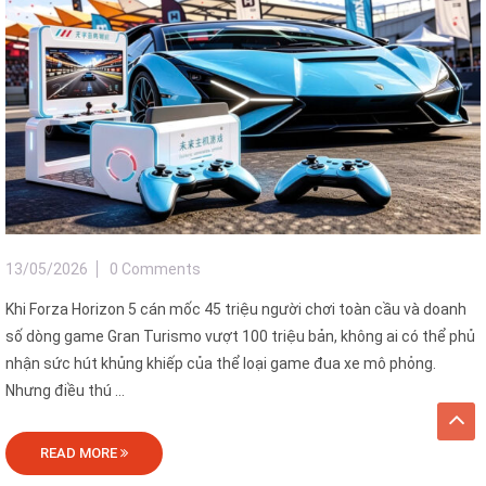
13/05/2026
0 Comments
Khi Forza Horizon 5 cán mốc 45 triệu người chơi toàn cầu và doanh
số dòng game Gran Turismo vượt 100 triệu bản, không ai có thể phủ
nhận sức hút khủng khiếp của thể loại game đua xe mô phỏng.
Nhưng điều thú ...
READ MORE