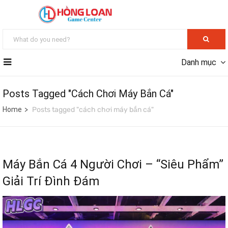
Danh mục
Posts Tagged "cách Chơi Máy Bắn Cá"
Home
Posts tagged "cách chơi máy bắn cá"
Máy Bắn Cá 4 Người Chơi – “Siêu Phẩm”
Giải Trí Đình Đám