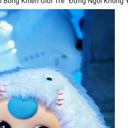
i Bông Khiến Giới Trẻ “Đứng Ngồi Không