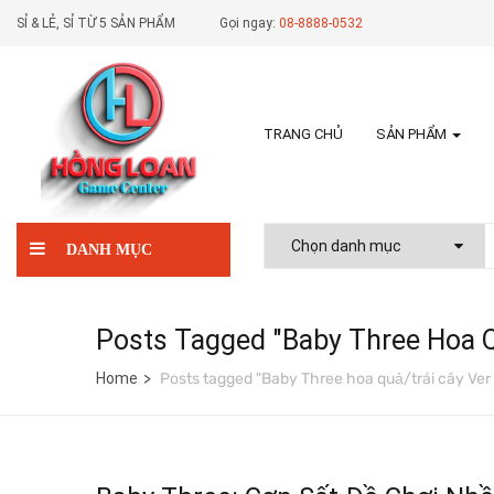
SỈ & LẺ, SỈ TỪ 5 SẢN PHẨM
Gọi ngay:
08-8888-0532
TRANG CHỦ
SẢN PHẨM
DANH MỤC
Posts Tagged "Baby Three Hoa Q
Home
Posts tagged "Baby Three hoa quả/trái cây Ver 