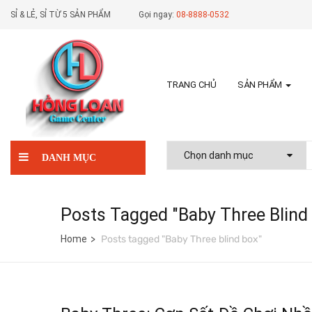
SỈ & LẺ, SỈ TỪ 5 SẢN PHẨM
Gọi ngay:
08-8888-0532
TRANG CHỦ
SẢN PHẨM
DANH MỤC
Posts Tagged "Baby Three Blind
Home
Posts tagged "Baby Three blind box"