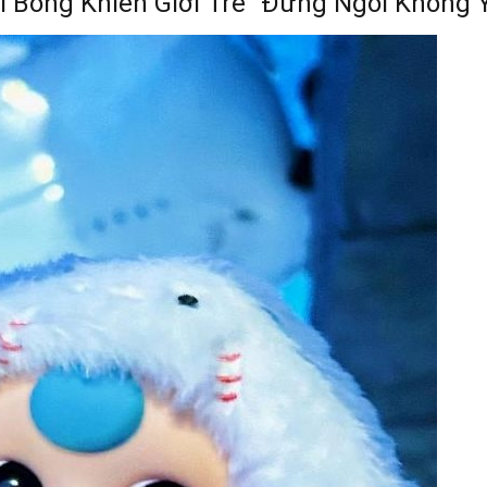
i Bông Khiến Giới Trẻ “Đứng Ngồi Không