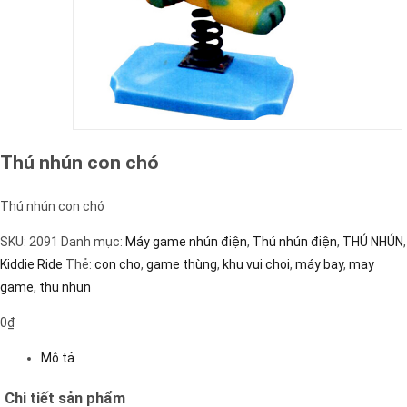
Thú nhún con chó
Thú nhún con chó
SKU:
2091
Danh mục:
Máy game nhún điện
,
Thú nhún điện
,
THÚ NHÚN
,
Kiddie Ride
Thẻ:
con cho
,
game thùng
,
khu vui choi
,
máy bay
,
may
game
,
thu nhun
0
₫
Mô tả
Chi tiết sản phẩm