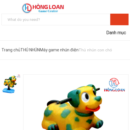
Danh mục
Trang chủ
THÚ NHÚN
Máy game nhún điện
Thú nhún con chó