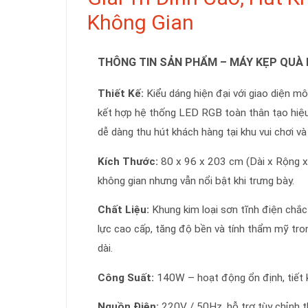
Không Gian
THÔNG TIN SẢN PHẨM – MÁY KẸP QUÀ 
Thiết Kế:
Kiểu dáng hiện đại với giao diện m
kết hợp hệ thống LED RGB toàn thân tạo hiệu
dễ dàng thu hút khách hàng tại khu vui chơi v
Kích Thước:
80 x 96 x 203 cm (Dài x Rộng x 
không gian nhưng vẫn nổi bật khi trưng bày.
Chất Liệu:
Khung kim loại sơn tĩnh điện chắc
lực cao cấp, tăng độ bền và tính thẩm mỹ tron
dài.
Công Suất:
140W – hoạt động ổn định, tiết 
Nguồn Điện:
220V / 50Hz, hỗ trợ tùy chỉnh t