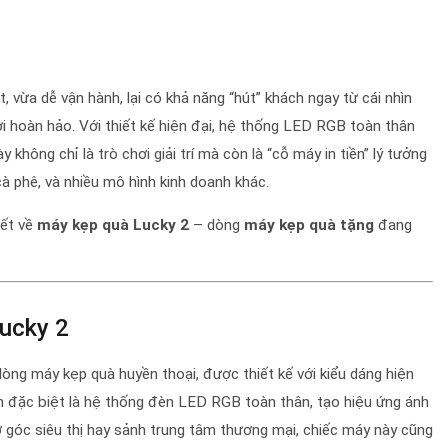
, vừa dễ vận hành, lại có khả năng “hút” khách ngay từ cái nhìn
lời hoàn hảo. Với thiết kế hiện đại, hệ thống LED RGB toàn thân
 không chỉ là trò chơi giải trí mà còn là “cỗ máy in tiền” lý tưởng
cà phê, và nhiều mô hình kinh doanh khác.
iết về
máy kẹp quà Lucky 2
– dòng
máy kẹp quà tặng
đang
ucky 2
òng máy kẹp quà huyền thoại, được thiết kế với kiểu dáng hiện
n đặc biệt là hệ thống đèn LED RGB toàn thân, tạo hiệu ứng ánh
 ở góc siêu thị hay sảnh trung tâm thương mại, chiếc máy này cũng