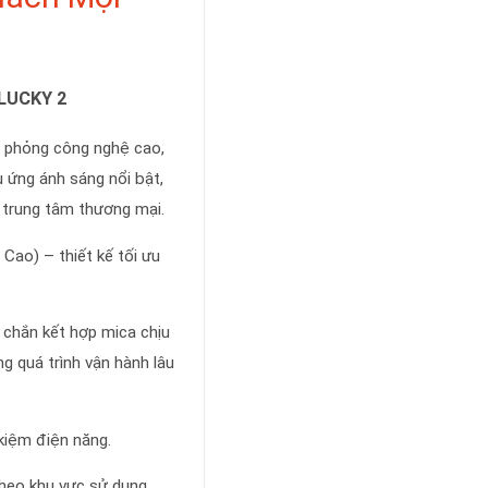
LUCKY 2
ô phỏng công nghệ cao,
 ứng ánh sáng nổi bật,
à trung tâm thương mại.
Cao) – thiết kế tối ưu
 chắn kết hợp mica chịu
g quá trình vận hành lâu
kiệm điện năng.
heo khu vực sử dụng.