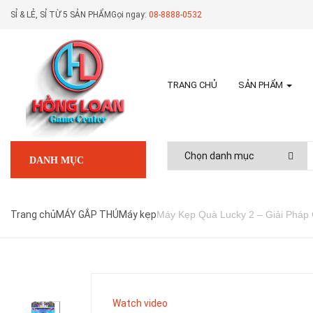
SỈ & LẺ, SỈ TỪ 5 SẢN PHẨM
Gọi ngay:
08-8888-0532
TRANG CHỦ
SẢN PHẨM
DANH MỤC
Trang chủ
MÁY GẮP THÚ
Máy kẹp
Máy Kẹp Quà Lucky 2 – Giải Pháp 
Watch video