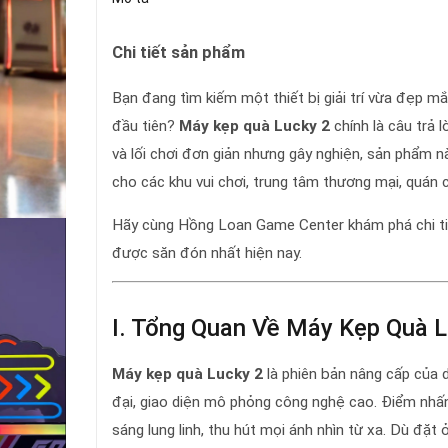
Chi tiết sản phẩm
Bạn đang tìm kiếm một thiết bị giải trí vừa đẹp mắt
đầu tiên?
Máy kẹp quà Lucky 2
chính là câu trả 
và lối chơi đơn giản nhưng gây nghiện, sản phẩm này
cho các khu vui chơi, trung tâm thương mại, quán 
Hãy cùng Hồng Loan Game Center khám phá chi t
được săn đón nhất hiện nay.
I. Tổng Quan Về Máy Kẹp Quà L
Máy kẹp quà Lucky 2
là phiên bản nâng cấp của d
đại, giao diện mô phỏng công nghệ cao. Điểm nhấ
sáng lung linh, thu hút mọi ánh nhìn từ xa. Dù đặt