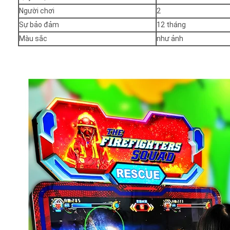
Người chơi
2
Sự bảo đảm
12 tháng
Màu sắc
như ảnh