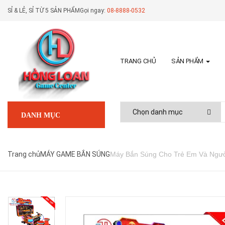
SỈ & LẺ, SỈ TỪ 5 SẢN PHẨM
Gọi ngay:
08-8888-0532
TRANG CHỦ
SẢN PHẨM
DANH MỤC
Trang chủ
MÁY GAME BẮN SÚNG
Máy Bắn Súng Cho Trẻ Em Và Ngư