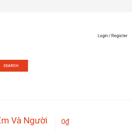
Login /
Register
SEARCH
Em Và Người
0
₫