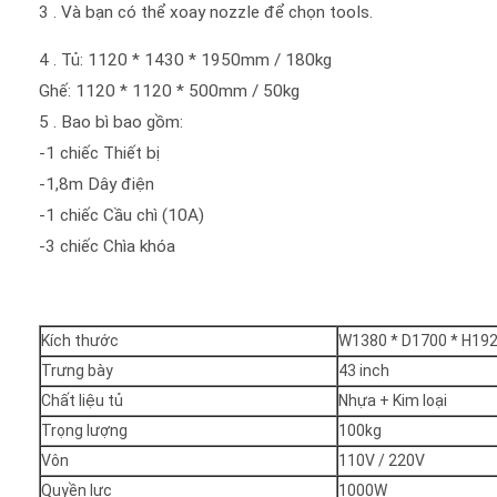
3 . Và bạn có thể xoay nozzIe để chọn tooIs.
4 . Tủ: 1120 * 1430 * 1950mm / 180kg
Ghế: 1120 * 1120 * 500mm / 50kg
5 . Bao bì bao gồm:
-1 chiếc Thiết bị
-1,8m Dây điện
-1 chiếc Cầu chì (10A)
-3 chiếc Chìa khóa
Kích thước
W1380 * D1700 * H1
Trưng bày
43 inch
Chất liệu tủ
Nhựa + Kim loại
Trọng lượng
100kg
Vôn
110V / 220V
Quyền lực
1000W