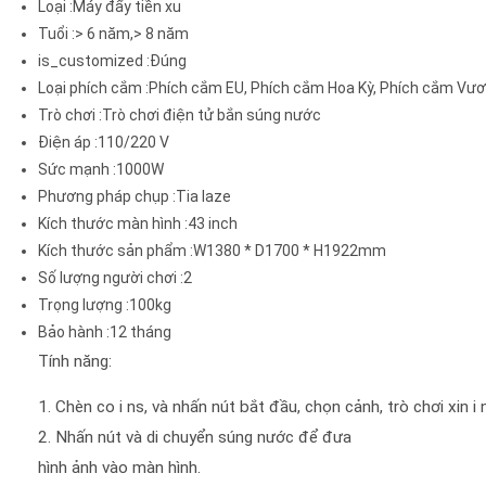
Loại
:Máy đẩy tiền xu
Tuổi
:> 6 năm,> 8 năm
is_customized
:Đúng
Loại phích cắm
:Phích cắm EU, Phích cắm Hoa Kỳ, Phích cắm Vư
Trò chơi
:Trò chơi điện tử bắn súng nước
Điện áp
:110/220 V
Sức mạnh
:1000W
Phương pháp chụp
:Tia laze
Kích thước màn hình
:43 inch
Kích thước sản phẩm
:W1380 * D1700 * H1922mm
Số lượng người chơi
:2
Trọng lượng
:100kg
Bảo hành
:12 tháng
Tính năng:
1. Chèn co i ns, và nhấn nút bắt đầu, chọn cảnh, trò chơi xin i 
2. Nhấn nút và di chuyển súng nước để đưa
hình ảnh vào màn hình.