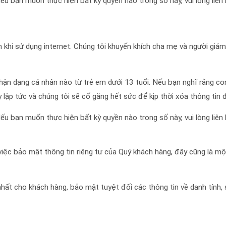
ếu bạn muốn thực hiện bất kỳ quyền nào trong số này, vui lòng liên 
 khi sử dụng internet. Chúng tôi khuyến khích cha mẹ và người giá
ận dạng cá nhân nào từ trẻ em dưới 13 tuổi. Nếu bạn nghĩ rằng con
ay lập tức và chúng tôi sẽ cố gắng hết sức để kịp thời xóa thông tin 
ếu bạn muốn thực hiện bất kỳ quyền nào trong số này, vui lòng liên 
ệc bảo mật thông tin riêng tư của Quý khách hàng, đây cũng là một
t cho khách hàng, bảo mật tuyệt đối các thông tin về danh tính, số