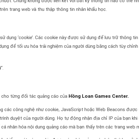
p chuột. Chúng không được liên kết với bất kỳ thông tin nào có thể 
trên trang web và thu thập thông tin nhân khẩu học.
 dụng ‘cookie’. Các cookie này được sử dụng để lưu trữ thông tin 
ng để tối ưu hóa trải nghiệm của người dùng bằng cách tùy chỉnh n
ì
“.
 cho từng đối tác quảng cáo của
Hồng Loan Games Center.
 các công nghệ như cookie, JavaScript hoặc Web Beacons được sử
trình duyệt của người dùng. Họ tự động nhận địa chỉ IP của bạn kh
ể cá nhân hóa nội dung quảng cáo mà bạn thấy trên các trang web m