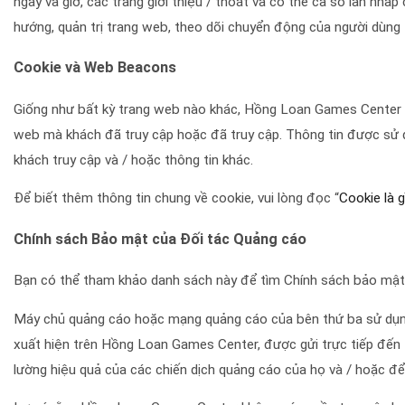
ngày và giờ, các trang giới thiệu / thoát và có thể cả số lần nhấ
hướng, quản trị trang web, theo dõi chuyển động của người dùng 
Cookie và Web Beacons
Giống như bất kỳ trang web nào khác, Hồng Loan Games Center sử
web mà khách đã truy cập hoặc đã truy cập. Thông tin được sử dụ
khách truy cập và / hoặc thông tin khác.
Để biết thêm thông tin chung về cookie, vui lòng đọc “
Cookie là g
Chính sách Bảo mật của Đối tác Quảng cáo
Bạn có thể tham khảo danh sách này để tìm Chính sách bảo mật
Máy chủ quảng cáo hoặc mạng quảng cáo của bên thứ ba sử dụng
xuất hiện trên Hồng Loan Games Center, được gửi trực tiếp đến 
lường hiệu quả của các chiến dịch quảng cáo của họ và / hoặc đ