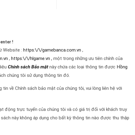
enter !
từ
Website :
https:\/\/gamebanca.com.vn
,
m.vn
,
https:\/\/hlgame.vn ,
một trong những ưu tiên chính của
 liệu
Chính sách Bảo mật
này chứa các loại thông tin được
Hồng
ách chúng tôi sử dụng thông tin đó.
in về Chính sách bảo mật của chúng tôi, vui lòng liên hệ với
t động trực tuyến của chúng tôi và có giá trị đối với khách truy
 sách này không áp dụng cho bất kỳ thông tin nào được thu thập