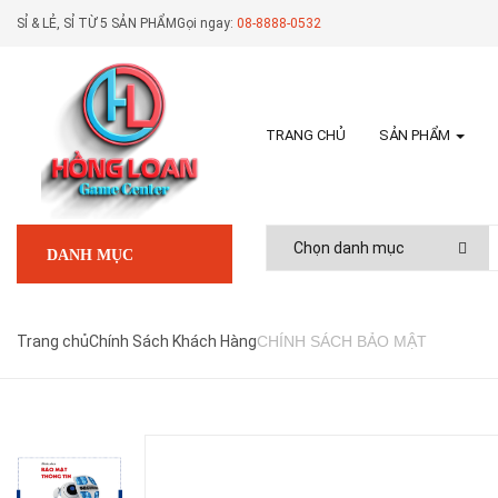
SỈ & LẺ, SỈ TỪ 5 SẢN PHẨM
Gọi ngay:
08-8888-0532
TRANG CHỦ
SẢN PHẨM
DANH MỤC
Trang chủ
Chính Sách Khách Hàng
CHÍNH SÁCH BẢO MẬT