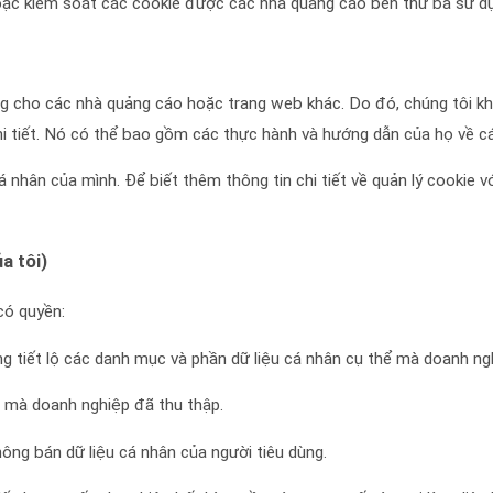
ặc kiểm soát các cookie được các nhà quảng cáo bên thứ ba sử d
 cho các nhà quảng cáo hoặc trang web khác. Do đó, chúng tôi k
i tiết. Nó có thể bao gồm các thực hành và hướng dẫn của họ về c
 nhân của mình. Để biết thêm thông tin chi tiết về quản lý cookie vớ
a tôi)
có quyền:
ng tiết lộ các danh mục và phần dữ liệu cá nhân cụ thể mà doanh ngh
g mà doanh nghiệp đã thu thập.
ông bán dữ liệu cá nhân của người tiêu dùng.