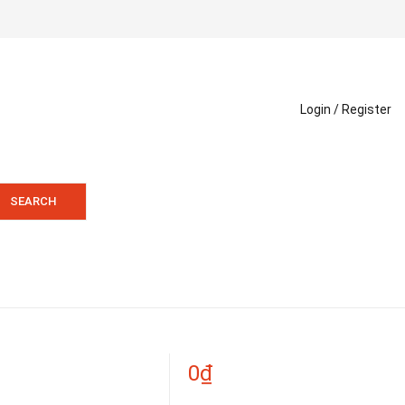
Login /
Register
SEARCH
0
₫